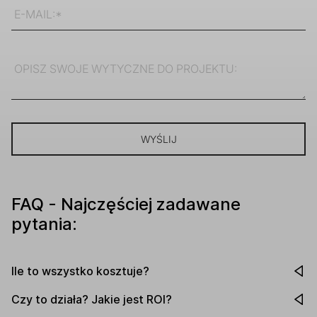
FAQ - Najczęściej zadawane
pytania:
Ile to wszystko kosztuje?
Możemy zaproponować kilka rozwiązań wycenowych,
Czy to działa? Jakie jest ROI?
gdy tylko dowiemy się więcej o Twoim projekcie i Twoich