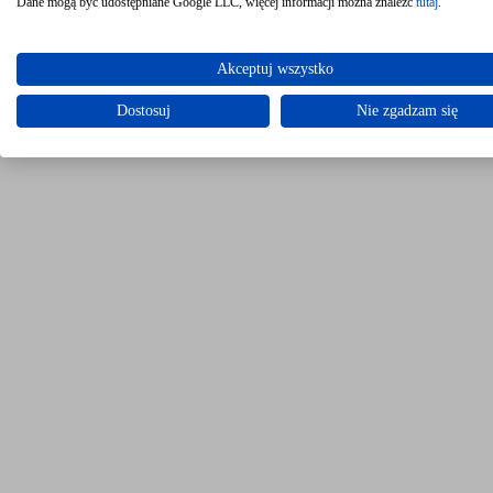
Dane mogą być udostępniane Google LLC, więcej informacji można znaleźć
tutaj
.
Akceptuj wszystko
Dostosuj
Nie zgadzam się