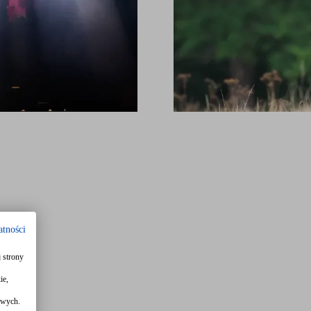
atności
 strony
ie,
owych.