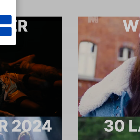
LER
W
R 2024
30 