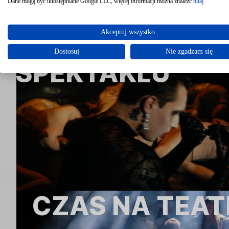
Dane mogą być udostępniane Google LLC, więcej informacji można znaleźć
tutaj
.
CABARET - TRAI
Akceptuj wszystko
Dostosuj
Nie zgadzam się
SPEKTAKLU
CZAS NA TEAT