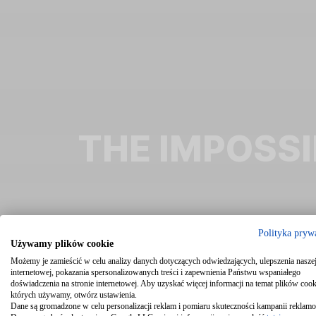
THE IMPOSSI
Polityka pryw
Używamy plików cookie
Możemy je zamieścić w celu analizy danych dotyczących odwiedzających, ulepszenia naszej
internetowej, pokazania spersonalizowanych treści i zapewnienia Państwu wspaniałego
doświadczenia na stronie internetowej. Aby uzyskać więcej informacji na temat plików cook
których używamy, otwórz ustawienia.
Dane są gromadzone w celu personalizacji reklam i pomiaru skuteczności kampanii reklam