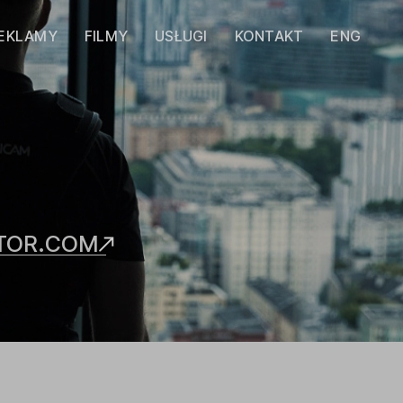
EKLAMY
FILMY
USŁUGI
KONTAKT
ENG
TOR.COM