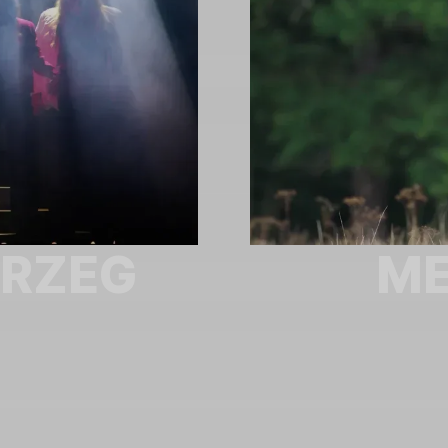
BRZEG
ME