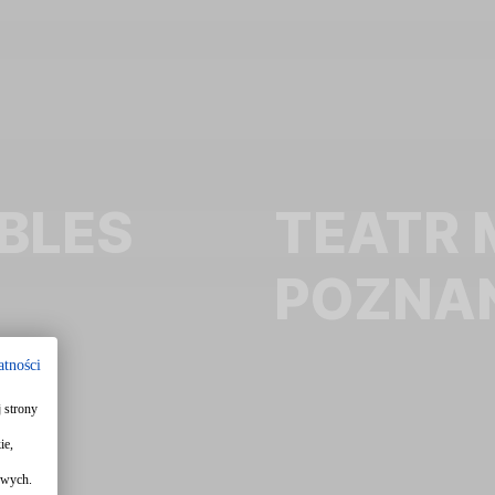
BLES
TEATR
POZNA
atności
 strony
ie,
owych.