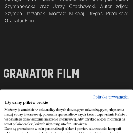
Szymanowska oraz Jerzy Czachowski. Autor zdjęć: 
Szymon Jarząbek. Montaż: Mikołaj Drygas Produkcja: 
Granator Film
GRANATOR FILM
UZYSKAJ OFERTĘ
Polityka prywatności
Używamy plików cookie
KONTAKT@GRANATOR.COM
Możemy je zamieścić w celu analizy danych dotyczących odwiedzających, ulepszenia
naszej strony internetowej, pokazania spersonalizowanych treści i zapewnienia Państwu
ZADZWOŃ
wspaniałego doświadczenia na stronie internetowej. Aby uzyskać więcej informacji na
temat plików cookie, których używamy, otwórz ustawienia.
+48 784 344 450
Dane są gromadzone w celu personalizacji reklam i pomiaru skuteczności kampanii