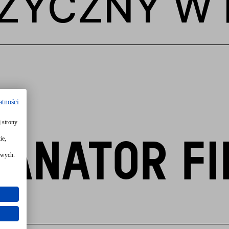
ZYCZNY W 
atności
 strony
ie,
ANATOR FI
owych.