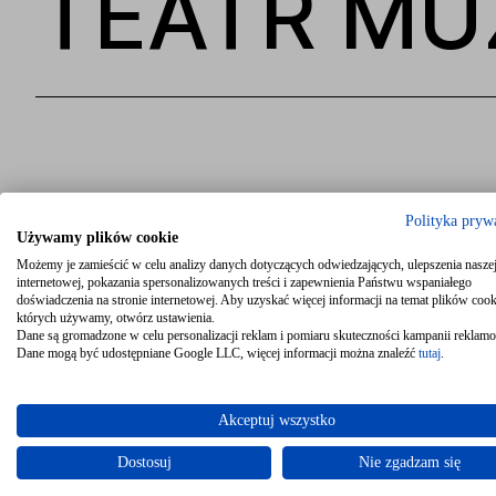
TEATR MU
Polityka pryw
Używamy plików cookie
Możemy je zamieścić w celu analizy danych dotyczących odwiedzających, ulepszenia naszej
internetowej, pokazania spersonalizowanych treści i zapewnienia Państwu wspaniałego
doświadczenia na stronie internetowej. Aby uzyskać więcej informacji na temat plików cook
GR
których używamy, otwórz ustawienia.
Dane są gromadzone w celu personalizacji reklam i pomiaru skuteczności kampanii reklam
Dane mogą być udostępniane Google LLC, więcej informacji można znaleźć
tutaj
.
Akceptuj wszystko
Dostosuj
Nie zgadzam się
UZYSKAJ OFERTĘ