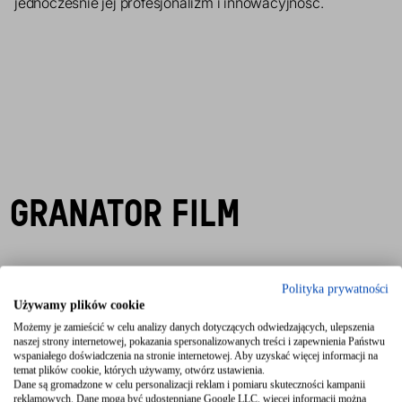
jednocześnie jej profesjonalizm i innowacyjność.
GRANATOR FILM
UZYSKAJ OFERTĘ
Polityka prywatności
KONTAKT@GRANATOR.COM
Używamy plików cookie
Możemy je zamieścić w celu analizy danych dotyczących odwiedzających, ulepszenia
naszej strony internetowej, pokazania spersonalizowanych treści i zapewnienia Państwu
ZADZWOŃ
wspaniałego doświadczenia na stronie internetowej. Aby uzyskać więcej informacji na
+48 784 344 450
temat plików cookie, których używamy, otwórz ustawienia.
Dane są gromadzone w celu personalizacji reklam i pomiaru skuteczności kampanii
reklamowych. Dane mogą być udostępniane Google LLC, więcej informacji można