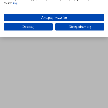
znaleźć
tutaj
.
Akceptuj wszystko
Dostosuj
Nie zgadzam się