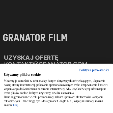
GRANATOR FILM
UZYSKAJ OFERTĘ
KONTAKT@GRANATOR.COM
Polityka prywatności
Używamy plików cookie
ZADZWOŃ
Możemy je zamieścić w celu analizy danych dotyczących odwiedzających, ulepszenia
+48 784 344 450
naszej strony internetowej, pokazania spersonalizowanych treści i zapewnienia Państwu
wspaniałego doświadczenia na stronie internetowej. Aby uzyskać więcej informacji na
temat plików cookie, których używamy, otwórz ustawienia.
Dane są gromadzone w celu personalizacji reklam i pomiaru skuteczności kampanii
reklamowych. Dane mogą być udostępniane Google LLC, więcej informacji można
znaleźć
tutaj
.