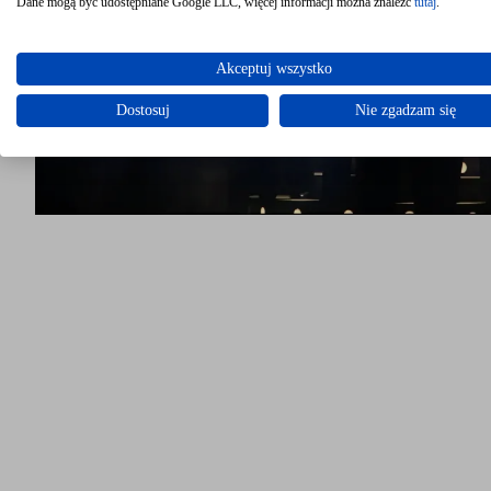
Dane mogą być udostępniane Google LLC, więcej informacji można znaleźć
tutaj
.
Akceptuj wszystko
Dostosuj
Nie zgadzam się