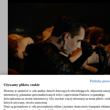
Polityka pryw
Używamy plików cookie
Możemy je zamieścić w celu analizy danych dotyczących odwiedzających, ulepszenia naszej
internetowej, pokazania spersonalizowanych treści i zapewnienia Państwu wspaniałego
doświadczenia na stronie internetowej. Aby uzyskać więcej informacji na temat plików cook
których używamy, otwórz ustawienia.
Dane są gromadzone w celu personalizacji reklam i pomiaru skuteczności kampanii reklam