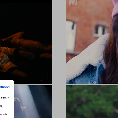
atności
 strony
ie,
owych.