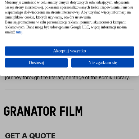
This time viewers will learn about the history of unique 
Możemy je zamieścić w celu analizy danych dotyczących odwiedzających, ulepszenia
naszej strony internetowej, pokazania spersonalizowanych treści i zapewnienia Państwu
manuscripts in the collection of the Kornik Library. Three 
wspaniałego doświadczenia na stronie internetowej. Aby uzyskać więcej informacji na
actors from the Musical Theater: from the New Theater in 
temat plików cookie, których używamy, otwórz ustawienia.
Dane są gromadzone w celu personalizacji reklam i pomiaru skuteczności kampanii
Poznan can be seen on the screen. Finally, the curator of 
reklamowych. Dane mogą być udostępniane Google LLC, więcej informacji można
the Kórnik Library, Małgorzata Potocka, will appear. Poems 
znaleźć
tutaj
.
by Tomek Nowaczyk and Marcin Brykczynski will be read 
by Piotr Hamerski. Through a carefully selected ensemble 
Akceptuj wszystko
of actors, direction and expert commentary, the second 
episode of the series "Castle Full of Poetry" promises to be 
Dostosuj
Nie zgadzam się
not only a rich source of information, but also a fascinating 
journey through the literary heritage of the Kornik Library.
GRANATOR FILM
GET A QUOTE