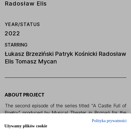
Radosław Elis
YEAR/STATUS
2022
STARRING
Łukasz Brzeziński Patryk Kośnicki Radosław
Elis Tomasz Mycan
ABOUT PROJECT
The second episode of the series titled "A Castle Full of 
Poetry" produced by Musical Theater in Poznań for the 
Zakłady Kórnickie Foundation, the City and Commune of 
Polityka prywatności
Kórnik, the PAN Kornik Library and the Poviat of Poznań. 
Używamy plików cookie