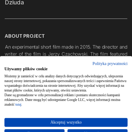
Dziuda
ABOUT PROJECT
An experimental short film made in 2015. The director and 
writer of the film is Jerzy Czachowski. The film featured 
dozens of actors and extras. The production was made in a 
Polityka prywatności
single location in the suburbs of Poznan. The 
Używamy plików cookie
cinematographer and editor is Szymon Jarząbek. 
Możemy je zamieścić w celu analizy danych dotyczących odwiedzających, ulepszenia
naszej strony internetowej, pokazania spersonalizowanych treści i zapewnienia Państwu
Producer: Jagoda Tłok. The film is produced by Granator 
wspaniałego doświadczenia na stronie internetowej. Aby uzyskać więcej informacji na
Film studio.
temat plików cookie, których używamy, otwórz ustawienia.
Dane są gromadzone w celu personalizacji reklam i pomiaru skuteczności kampanii
reklamowych. Dane mogą być udostępniane Google LLC, więcej informacji można
znaleźć
tutaj
.
GRANATOR FILM
Akceptuj wszystko