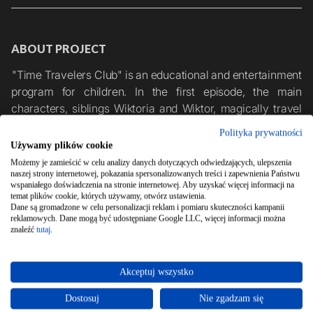
ABOUT PROJECT
"Time Travelers Club" is an educational and entertainment 
program for children. In the first episode, the main 
characters, siblings Wiktoria and Wiktor, magically travel 
back in time and meet traveler Arkady Fiedler, who takes 
Polityka prywatności
the children on an amazing journey. Upon their return, 
Używamy plików cookie
Wiktor and Wiktoria form the eponymous Time Travelers 
Możemy je zamieścić w celu analizy danych dotyczących odwiedzających, ulepszenia
naszej strony internetowej, pokazania spersonalizowanych treści i zapewnienia Państwu
Club.
wspaniałego doświadczenia na stronie internetowej. Aby uzyskać więcej informacji na
temat plików cookie, których używamy, otwórz ustawienia.
Dane są gromadzone w celu personalizacji reklam i pomiaru skuteczności kampanii
reklamowych. Dane mogą być udostępniane Google LLC, więcej informacji można
znaleźć
tutaj
.
GRANATOR FILM
Akceptuj wszystko
Dostosuj
Nie zgadzam się
GET A QUOTE