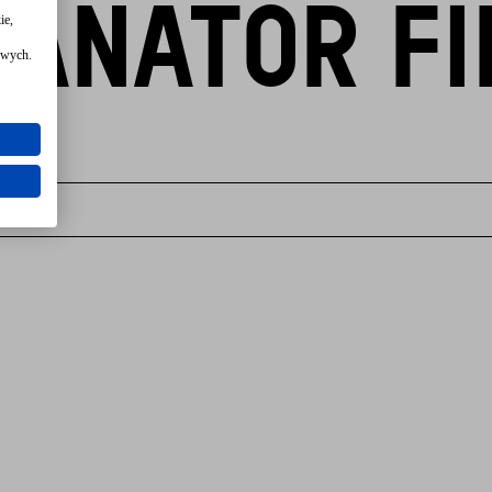
ANATOR FI
ie,
owych.