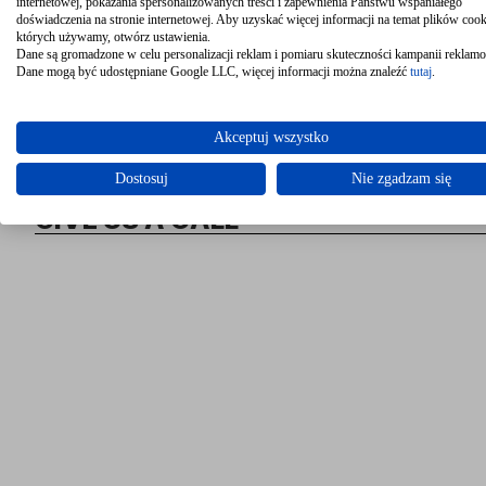
internetowej, pokazania spersonalizowanych treści i zapewnienia Państwu wspaniałego
GR
doświadczenia na stronie internetowej. Aby uzyskać więcej informacji na temat plików cook
których używamy, otwórz ustawienia.
Dane są gromadzone w celu personalizacji reklam i pomiaru skuteczności kampanii reklam
Dane mogą być udostępniane Google LLC, więcej informacji można znaleźć
tutaj
.
Akceptuj wszystko
GET A QUOTE
Dostosuj
Nie zgadzam się
GIVE US A CALL