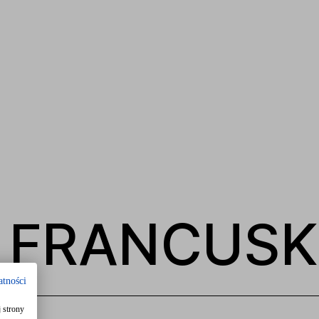
 FRANCUSK
atności
 strony